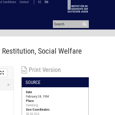
d Conditions
Contact
DE
EN
 Restitution, Social Welfare
Print Version
SOURCE
Close
×
Date
February 24, 1954
Place
Hamburg
Geo Coordinates
53.55,10.0