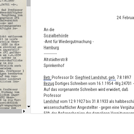
24. Februa
An die
Sozialbehörde
-Amt für Wiedergutmachung -
Hamburg
-----------
Altstädterstr.8
Sprinkenhof
Betr.
Professor Dr.
Siegfried Landshut
,
geb.
7.8.1897
Bezug
Dortiges Schreiben vom 16.1.1954 -Wg.24701 -
Auf das vorgenannte Schreiben wird erwidert, daß
Professor
Landshut
vom 12.9.1927 bis 31.8.1933 als halbbeschä
wissenschaftlicher Angestellter - gegen eine Vergüt
50% der Anfangsbezüge der damaligen Vergütungsg
XVI
für hamburgische Staatsangestellte an der
Universitä
Hamburg
beschäftigt.war Sozialzuschläge ( Frauen- 