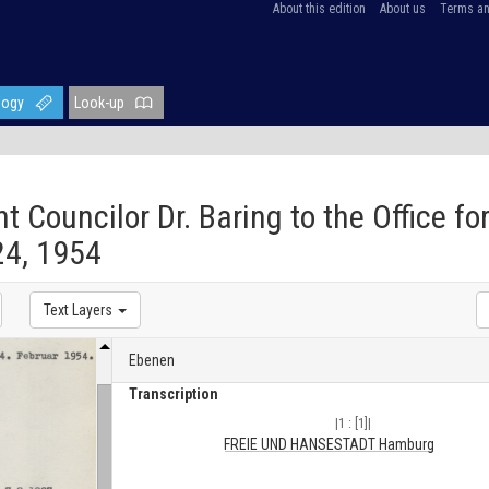
About this edition
About us
Terms an
logy
Look-up
 Councilor Dr. Baring to the Office for
24, 1954
Text Layers
Ebenen
Transcription
|1 : [1]|
FREIE UND HANSESTADT Hamburg