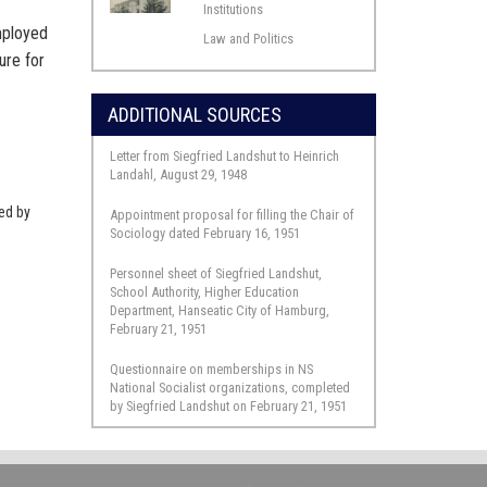
Institutions
employed
Law and Politics
 Be-
ure for
ADDITIONAL SOURCES
aufe
Letter from Siegfried Landshut to Heinrich
r-
Landahl, August 29, 1948
 die
ted by
Appointment proposal for filling the Chair of
luß
Sociology dated February 16, 1951
ell-
Personnel sheet of Siegfried Landshut,
School Authority, Higher Education
Department, Hanseatic City of Hamburg,
February 21, 1951
Questionnaire on memberships in NS
liche
National Socialist organizations, completed
by Siegfried Landshut on February 21, 1951
ch auch
en