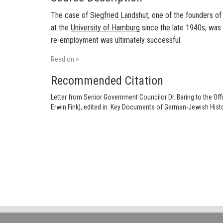
The case of
Siegfried Land­shut
, one of the founders of G
at the
Uni­ver­sity of
Ham­burg
since the late 1940s, was an
re-​employment was ul­ti­mately suc­cess­ful.
Read on >
Recommended Citation
Letter from Senior Government Councilor Dr. Baring to the Off
Erwin Fink), edited in: Key Documents of German-Jewish Histo