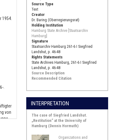
Source Type
Text
Creator
r 1954.
Dr. Baring (Oberregierungsrat)
Holding Institution
Hamburg State Archive [Staatsarchiv
Hamburg]
Signature
Staatsarchiv Hamburg 261-6 I Siegfried
Landshut, p. 46-48
Rights Statements
State Archives Hamburg, 261-6 I Siegfried
Landshut, p. 46-48
Source Description
Recommended Citation
6-.
INTERPRETATION
ftigter
ung von
The case of Siegfried Landshut.
ruppe
„Restitution” at the University of
Hamburg (Dennis Hormuth)
t
und
Organizations and